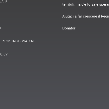
NALE
terribili, ma c’è forza e sper
Aiutaci a far crescere il Regi
NE
Donatori.
AL REGISTRO DONATORI
OLICY