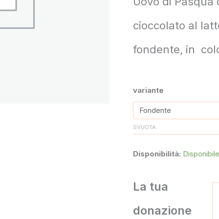
Uovo di Pasqua c
cioccolato al lat
fondente, in colo
variante
SVUOTA
Disponibilità:
Disponibil
La tua
donazione