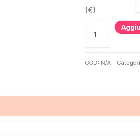
(€)
Aggiu
COD:
N/A
Categor