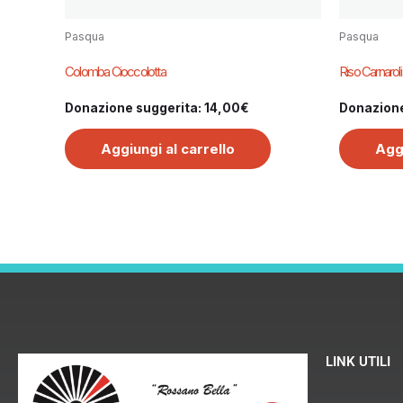
Pasqua
Pasqua
Colomba Cioccolotta
Riso Carnaroli
Donazione suggerita:
14,00
€
Donazione
Aggiungi al carrello
Aggi
LINK UTILI