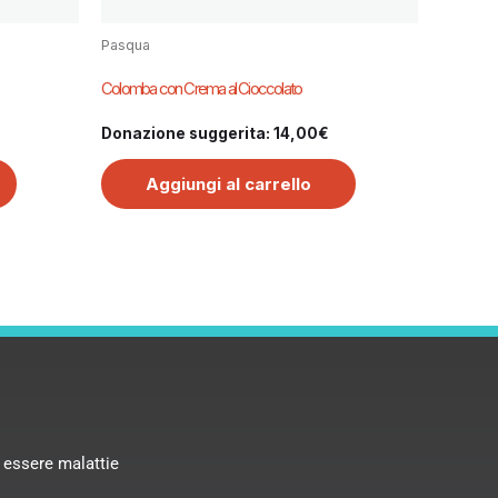
Pasqua
Colomba con Crema al Cioccolato
Donazione suggerita:
14,00
€
Aggiungi al carrello
 essere malattie