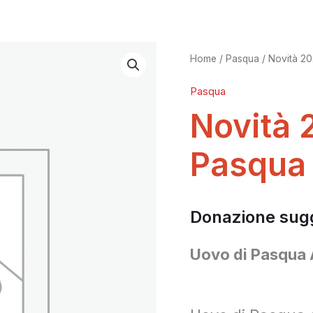
Novità
Home
/
Pasqua
/ Novità 2
Pasqua
2026
Novità 
-
Pasqua
Uovo
di
Donazione sug
Pasqua
Uovo di Pasqua
quantità