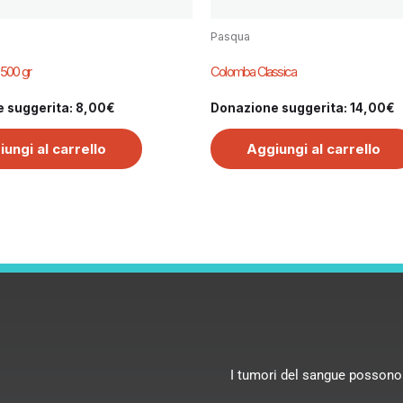
Pasqua
 500 gr
Colomba Classica
 suggerita:
8,00
€
Donazione suggerita:
14,00
€
ungi al carrello
Aggiungi al carrello
I tumori del sangue possono