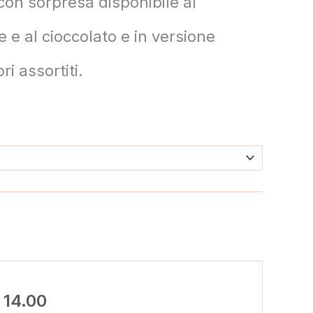
on sorpresa disponibile al
te e al cioccolato e in versione
ri assortiti.
e