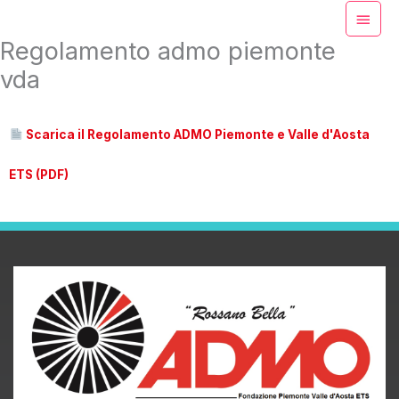
Men
Vai
princ
Regolamento admo piemonte
al
vda
contenuto
Scarica il Regolamento ADMO Piemonte e Valle d'Aosta
ETS (PDF)